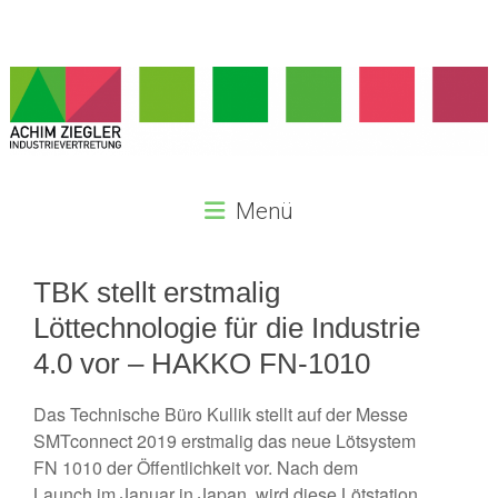
Zum
Inhalt
springen
Achim
Menü
Ziegler
Industrievertretung
TBK stellt erstmalig
Seit
Löttechnologie für die Industrie
2003
4.0 vor – HAKKO FN-1010
selbstständig
als
Das Technische Büro Kullik stellt auf der Messe
Industrievertretung
SMTconnect 2019 erstmalig das neue Lötsystem
im
FN 1010 der Öffentlichkeit vor. Nach dem
Großraum
Launch im Januar in Japan, wird diese Lötstation
Baden-