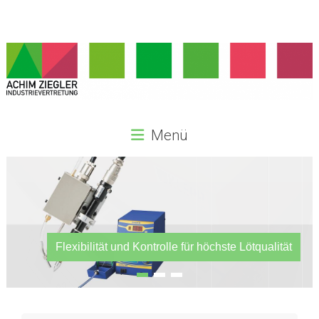
Zum
Inhalt
springen
Achim
Menü
Ziegler
Industrievertretung
Seit
2003
selbstständig
Flexibilität und Kontrolle für höchste Lötqualität
KLEPP Absaug- und Filtertechnik
als
Industrievertretung
im
Großraum
Baden-