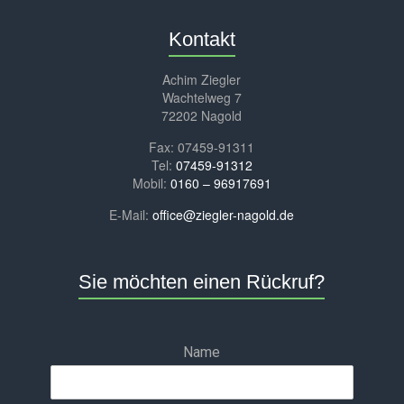
Kontakt
Achim Ziegler
Wachtelweg 7
72202 Nagold
Fax: 07459-91311
Tel:
07459-91312
Mobil:
0160 – 96917691
E-Mail:
office@ziegler-nagold.de
Sie möchten einen Rückruf?
Name